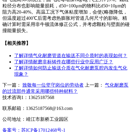
粒径分布也影响能量损耗，d50=100μm的物料比d50=10μm的
阻力高20-40%。高温工况下气体粘度增加，会使ζ略微降低，
但温度超过400℃后需考虑热膨胀对管道几何尺寸的影响。精
确计算时需采用非牛顿流体修正公式，并考虑颗粒与壁面的碰
撞能量损失。
【相关推荐】
了解详情
气化耐磨管道在输送不同介质时的表现如何？
了解详情
耐磨非标铸件在哪些行业中应用广泛？
了解详情
如何防止输送介质在气化耐磨泵腔内发生气化
现象？
下一篇：
致敬每一位坚守岗位的劳动者
上一篇：
气化耐磨泵
的过流部件通常采用哪些特种材料？
技术咨询1：13625187568
联系邮箱：13625187568@163.com
公司地址：靖江市新桥工业园区
备案号：苏ICP备17012468号-1