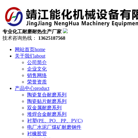
专业化工耐磨耐热生产厂家
技术咨询热线：
13625187568
网站首页
home
关于我们
about
公司简介
企业文化
销售网络
荣誉资质
产品中心
product
陶瓷复合耐磨系列
陶瓷贴片耐磨系列
双金属耐磨系列
堆焊合金耐磨系列
衬塑(PE、PO、PP、PVC)
电厂水泥厂煤矿耐磨钢件
衬橡胶管