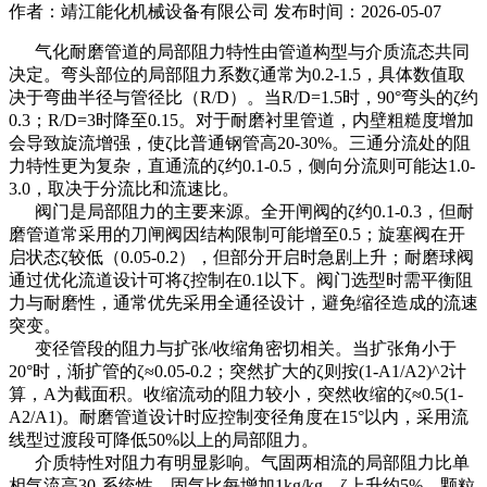
作者：靖江能化机械设备有限公司
发布时间：2026-05-07
气化耐磨管道的局部阻力特性由管道构型与介质流态共同
决定。弯头部位的局部阻力系数ζ通常为0.2-1.5，具体数值取
决于弯曲半径与管径比（R/D）。当R/D=1.5时，90°弯头的ζ约
0.3；R/D=3时降至0.15。对于耐磨衬里管道，内壁粗糙度增加
会导致旋流增强，使ζ比普通钢管高20-30%。三通分流处的阻
力特性更为复杂，直通流的ζ约0.1-0.5，侧向分流则可能达1.0-
3.0，取决于分流比和流速比。
阀门是局部阻力的主要来源。全开闸阀的ζ约0.1-0.3，但耐
磨管道常采用的刀闸阀因结构限制可能增至0.5；旋塞阀在开
启状态ζ较低（0.05-0.2），但部分开启时急剧上升；耐磨球阀
通过优化流道设计可将ζ控制在0.1以下。阀门选型时需平衡阻
力与耐磨性，通常优先采用全通径设计，避免缩径造成的流速
突变。
变径管段的阻力与扩张/收缩角密切相关。当扩张角小于
20°时，渐扩管的ζ≈0.05-0.2；突然扩大的ζ则按(1-A1/A2)^2计
算，A为截面积。收缩流动的阻力较小，突然收缩的ζ≈0.5(1-
A2/A1)。耐磨管道设计时应控制变径角度在15°以内，采用流
线型过渡段可降低50%以上的局部阻力。
介质特性对阻力有明显影响。气固两相流的局部阻力比单
相气流高30-系统性，固气比每增加1kg/kg，ζ上升约5%。颗粒