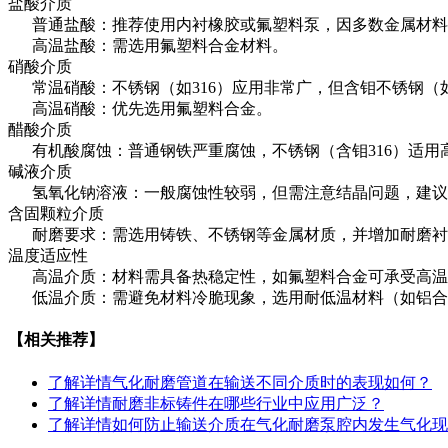
盐酸介质
‌普通盐酸‌：推荐使用内衬橡胶或氟塑料泵，因多数金属材料不
高温盐酸‌：需选用氟塑料合金材料。 ‌
硝酸介质
‌ 常温硝酸‌：不锈钢（如316）应用非常广，但含钼不锈钢（如
‌高温硝酸‌：优先选用氟塑料合金。 ‌
醋酸介质
‌ 有机酸腐蚀‌：普通钢铁严重腐蚀，不锈钢（含钼316）适
碱液介质
‌ 氢氧化钠溶液‌：一般腐蚀性较弱，但需注意结晶问题，建议选
含固颗粒介质
‌耐磨要求‌：需选用铸铁、不锈钢等金属材质，并增加耐磨衬里
温度适应性
‌高温介质‌：材料需具备热稳定性，如氟塑料合金可承受高温环
低温介质‌：需避免材料冷脆现象，选用耐低温材料（如铝
【相关推荐】
了解详情
气化耐磨管道在输送不同介质时的表现如何？
了解详情
耐磨非标铸件在哪些行业中应用广泛？
了解详情
如何防止输送介质在气化耐磨泵腔内发生气化现