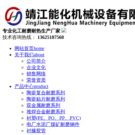
专业化工耐磨耐热生产厂家
技术咨询热线：
13625187568
网站首页
home
关于我们
about
公司简介
企业文化
销售网络
荣誉资质
产品中心
product
陶瓷复合耐磨系列
陶瓷贴片耐磨系列
双金属耐磨系列
堆焊合金耐磨系列
衬塑(PE、PO、PP、PVC)
电厂水泥厂煤矿耐磨钢件
衬橡胶管