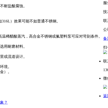
服
耐盐酸腐蚀。 ‌
技
联系
316L）效果可能不如普通不锈钢。 ‌
公
用高温稀醋酸蒸汽，高合金不锈钢或氟塑料泵可应对苛刻条件。 ‌
备
用耐磨材料。 ‌
扫
或流道设计。 ‌
联
境。 ‌
13
合金）。
微
返
象？