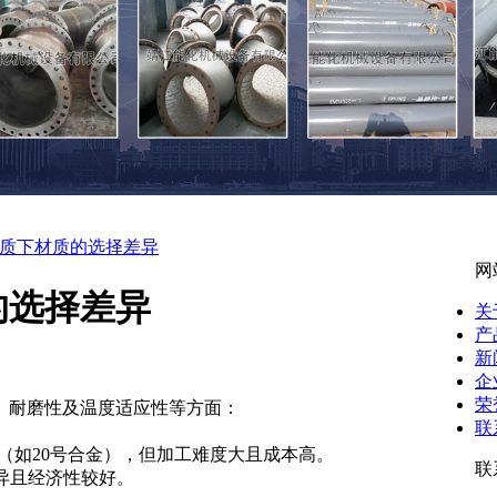
质下材质的选择差异
网
的选择差异
关
产
新
企
荣
、耐磨性及温度适应性等方面：
联
（如20号合金），但加工难度大且成本高。 ‌
联
且经济性较好。 ‌