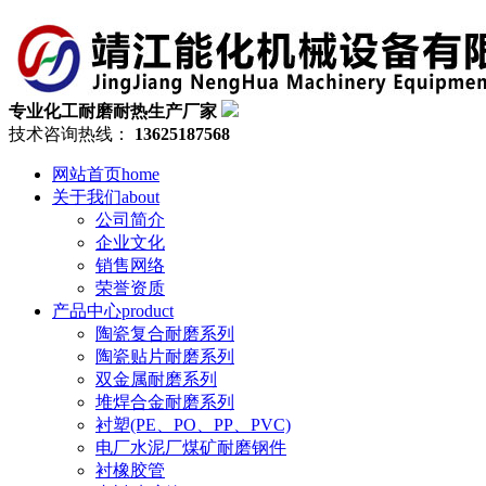
专业化工耐磨耐热生产厂家
技术咨询热线：
13625187568
网站首页
home
关于我们
about
公司简介
企业文化
销售网络
荣誉资质
产品中心
product
陶瓷复合耐磨系列
陶瓷贴片耐磨系列
双金属耐磨系列
堆焊合金耐磨系列
衬塑(PE、PO、PP、PVC)
电厂水泥厂煤矿耐磨钢件
衬橡胶管