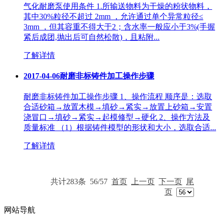
气化耐磨泵使用条件 1.所输送物料为干燥的粉状物料，
其中30%粒径不超过 2mm ，允许通过单个异常粒径≤
3mm ，但其容重不得大于2；含水率一般应小于3%(手握
紧后成团,抛出后可自然松散)，且粘附...
了解详情
2017-04-06
耐磨非标铸件加工操作步骤
耐磨非标铸件加工操作步骤 1、操作流程 顺序是：选取
合适砂箱→放置木模→填砂→紧实→放置上砂箱→安置
浇冒口→填砂→紧实→起模修型→硬化 2、操作方法及
质量标准 （1）根据铸件模型的形状和大小，选取合适...
了解详情
共计283条
56/57
首页
上一页
下一页
尾
页
网站导航