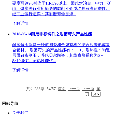
硬度可达9.0相当于HRC90以上。因此对冶金、电力、矿
山、煤炭等行业所输送的磨削性介质均具有高耐磨性。
经工业运行证实：其耐磨寿命是淬...
了解详情
2018-05-14
耐磨非标铸件之耐磨弯头产品性能
耐磨弯头就是一种使陶瓷和金属有机的结合起来形成复
合管材。 耐磨弯头的产品性能有： 1、耐热性：陶瓷
层属致密刚玉，呼伦贝尔陶瓷，其线膨胀系数为6－
8×10-6/℃。耐热性能优...
了解详情
共计283条
54/57
首页
上一页
下一页
尾
页
网站导航
关于我们