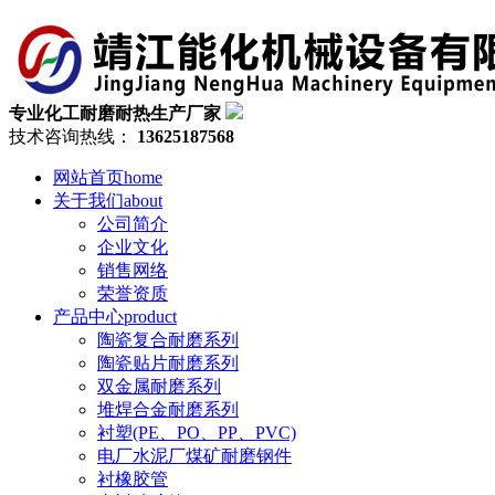
专业化工耐磨耐热生产厂家
技术咨询热线：
13625187568
网站首页
home
关于我们
about
公司简介
企业文化
销售网络
荣誉资质
产品中心
product
陶瓷复合耐磨系列
陶瓷贴片耐磨系列
双金属耐磨系列
堆焊合金耐磨系列
衬塑(PE、PO、PP、PVC)
电厂水泥厂煤矿耐磨钢件
衬橡胶管